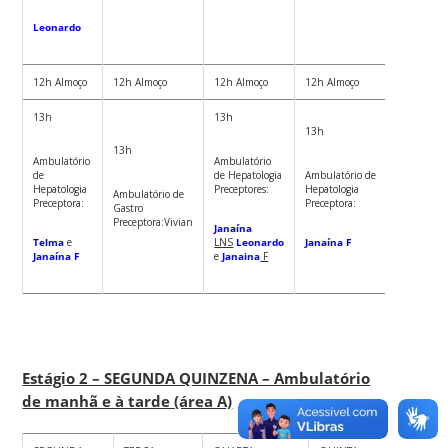
Leonardo
12h Almoço
12h Almoço
12h Almoço
12h Almoço
12h Al
13h
13h
13h
13h
13h
Ambulatório
Ambulatório
Ambulat
de
de Hepatologia
Ambulatório de
de Intes
Hepatologia
Preceptores:
Hepatologia
Ambulatório de
Precepto
Preceptora:
Preceptora:
Gastro
Vivian
Preceptora:Vivian
Janaína
Telma
e
LNS
Leonardo
Janaína F
Janaína F
e
Janaina
F
Estágio 2 – SEGUNDA QUINZENA – Ambulatório
de manhã e à tarde (área A)