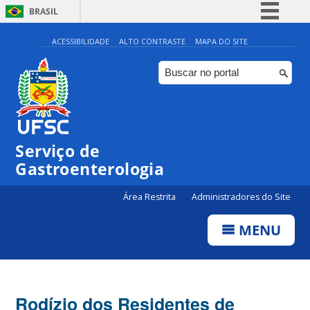
BRASIL
Simplifique!
ACESSIBILIDADE
ALTO CONTRASTE
MAPA DO SITE
Comunica BR
Participe
Acesso à informação
Legislação
Serviço de
Canais
Gastroenterologia
Área Restrita
Administradores do Site
MENU
Rodízio dos Residentes de