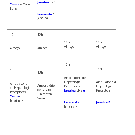
Janaína
LNS
Telma
e Maria
Luiza
Leonardo
e
Janaína F
12h
12h
12h
12h
12h
Almoço
Almoço
Almoço
Almoço
Almoço
13h
13h
13h
13h
13h
Ambulatório de
Ambula
Hepatologia
Ambulatório de
Ambulatório
de Inte
Ambulatório
Preceptores:
Hepatologia
de Hepatologia
Precept
de Gastro
Janaína
LNS
e
Preceptora:
Preceptoras:
Vivian
Preceptora:
Telma
e
Vivian
Janaína F
Leonardo
e
Janaína F
Janaína F