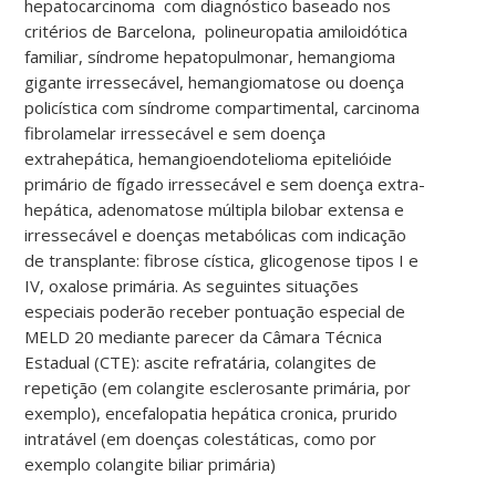
hepatocarcinoma com diagnóstico baseado nos
critérios de Barcelona, polineuropatia amiloidótica
familiar, síndrome hepatopulmonar, hemangioma
gigante irressecável, hemangiomatose ou doença
policística com síndrome compartimental, carcinoma
fibrolamelar irressecável e sem doença
extrahepática, hemangioendotelioma epitelióide
primário de fígado irressecável e sem doença extra-
hepática, adenomatose múltipla bilobar extensa e
irressecável e doenças metabólicas com indicação
de transplante: fibrose cística, glicogenose tipos I e
IV, oxalose primária. As seguintes situações
especiais poderão receber pontuação especial de
MELD 20 mediante parecer da Câmara Técnica
Estadual (CTE): ascite refratária, colangites de
repetição (em colangite esclerosante primária, por
exemplo), encefalopatia hepática cronica, prurido
intratável (em doenças colestáticas, como por
exemplo colangite biliar primária)