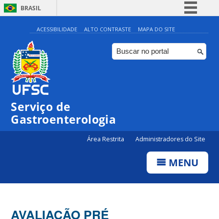
BRASIL
Simplifique!
ACESSIBILIDADE
ALTO CONTRASTE
MAPA DO SITE
Comunica BR
Participe
Acesso à informação
Legislação
Serviço de
Canais
Gastroenterologia
Área Restrita
Administradores do Site
MENU
AVALIAÇÃO PRÉ