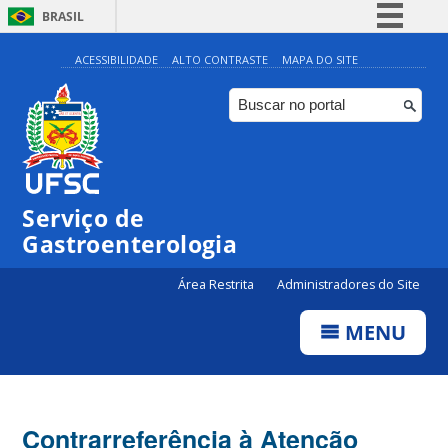
BRASIL
Simplifique!
ACESSIBILIDADE
ALTO CONTRASTE
MAPA DO SITE
Comunica BR
Participe
Acesso à informação
Legislação
Serviço de
Canais
Gastroenterologia
Área Restrita
Administradores do Site
MENU
Contrarreferência à Atenção