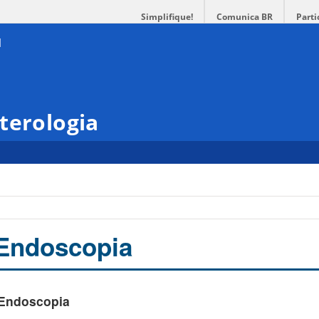
Simplifique!
Comunica BR
Parti
terologia
 Endoscopia
 Endoscopia