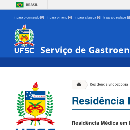
BRASIL
Ir para o conteúdo
1
Ir para o menu
2
Ir para a busca
3
Ir para o rodapé
4
Serviço de Gastroen
Residência Endoscopia
Residência
Residência Médica em