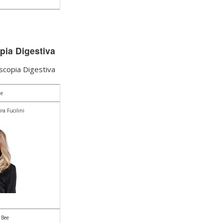
ia Digestiva
scopia Digestiva
e
ra Fucilini
 Bee