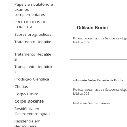
Papéis ambulatório e
exames
complementares
PROTOCOLOS DE
– Odilson Borini
CONDUTA
Scores prognósticos
Professor aposentado de Gastroenterolog
Tratamento Hepatite
Médica/CCS
C
Tratamento Hepatite
B
Transplante Hepático
»
Produção Científica
– Antônio Carlos Ferreira da Cunha
Chefias
Professor aposentado de Gastroenterolog
Corpo Clínico
Médica/CCS
Corpo Docente
Mestre em Gastroenterologia
Residência em
Gastroenterologia »
Residência em
Hepatologia