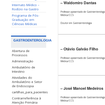
– Waldomiro Dantas
Internato Médico –
Rodízio na Gastro
Professor aposentado de Gastroenterolog
Programa de Pós-
Médica/CCS
Graduação em
Doutor em Gastroenterologia
Ciências Médicas
GASTROENTEROLOGIA
– Otávio Galvão Filho
Abertura de
Processos
Professor aposentado de Gastroenterolog
Administração
Médica/CCS
Ambulatório de
Intestino
Atividades do
Ambulatório e Setor
de Endoscopia
– José Manoel Medeiros
cartilhas_para_pacientes
Professor aposentado de Gastroenterolog
Contrarreferência à
Médica/CCS
Atenção Primária