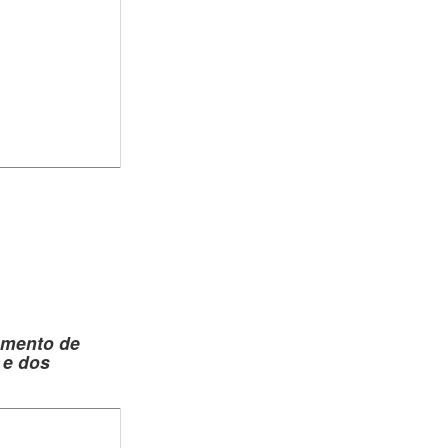
amento de
 e dos