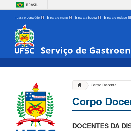
BRASIL
Ir para o conteúdo
1
Ir para o menu
2
Ir para a busca
3
Ir para o rodapé
4
Serviço de Gastroen
Corpo Docente
Corpo Doce
DOCENTES DA DI